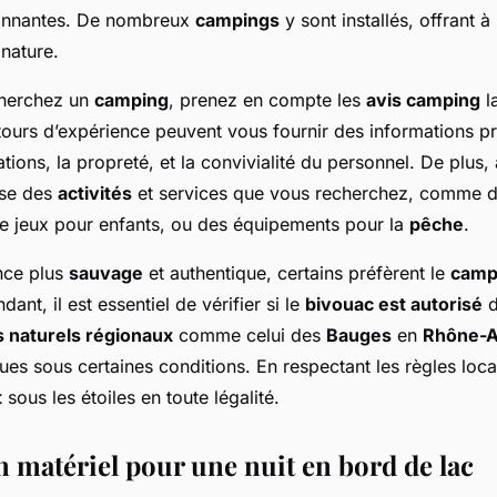
onnantes. De nombreux
campings
y sont installés, offrant à 
 nature.
cherchez un
camping
, prenez en compte les
avis camping
la
ours d’expérience peuvent vous fournir des informations pr
lations, la propreté, et la convivialité du personnel. De plu
se des
activités
et services que vous recherchez, comme d
de jeux pour enfants, ou des équipements pour la
pêche
.
nce plus
sauvage
et authentique, certains préfèrent le
camp
dant, il est essentiel de vérifier si le
bivouac est autorisé
d
s naturels régionaux
comme celui des
Bauges
en
Rhône-A
ques sous certaines conditions. En respectant les règles loc
t
sous les étoiles en toute légalité.
n matériel pour une nuit en bord de lac