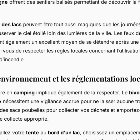
gne
offrent des sentiers balisés permettant de découvrir la f
 des lacs
peuvent être tout aussi magiques que les journée
erver le ciel étoilé loin des lumières de la ville. Les feux d
ont également un excellent moyen de se détendre après une
-vous de respecter les règles locales concernant l’utilisatio
 d’incendie.
environnement et les réglementations loc
ure en
camping
implique également de la respecter. Le
biv
e
nécessitent une vigilance accrue pour ne laisser aucune tr
 des sacs poubelles pour collecter vos déchets et emportez
e collecte approprié.
allez votre
tente
au
bord d'un lac
, choisissez un emplacem