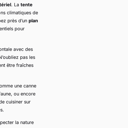
ériel
. La
tente
ns climatiques de
mpez près d’un
plan
entiels pour
ontale avec des
N’oubliez pas les
nt être fraîches
 comme une canne
 faune, ou encore
e cuisiner sur
s.
pecter la nature