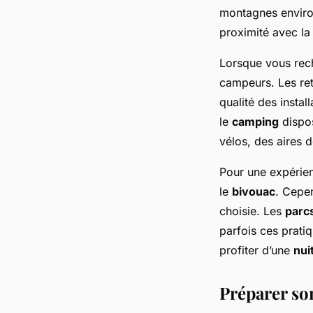
montagnes envir
proximité avec la
Lorsque vous re
campeurs. Les ret
qualité des instal
le
camping
dispo
vélos, des aires 
Pour une expérie
le
bivouac
. Cepen
choisie. Les
parc
parfois ces prati
profiter d’une
nui
Préparer so