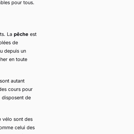
ables pour tous.
ts. La
pêche
est
plées de
u depuis un
her en toute
sont autant
des cours pour
e
disposent de
e vélo sont des
omme celui des