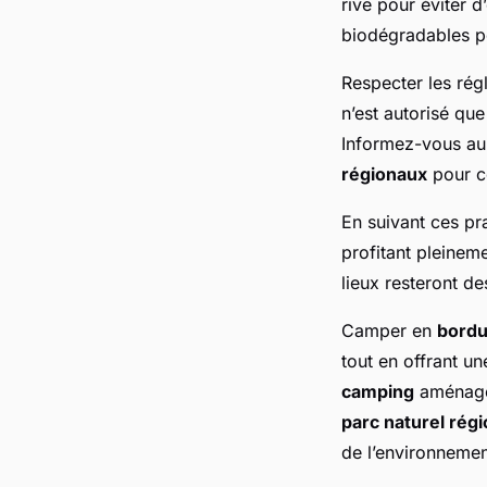
rive pour éviter 
biodégradables pou
Respecter les rég
n’est autorisé qu
Informez-vous au
régionaux
pour co
En suivant ces pr
profitant pleinem
lieux resteront de
Camper en
bordu
tout en offrant un
camping
aménag
parc naturel régi
de l’environnemen