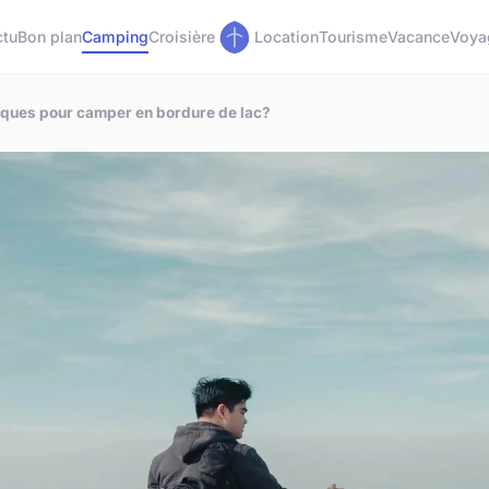
ctu
Bon plan
Camping
Croisière
Location
Tourisme
Vacance
Voya
tiques pour camper en bordure de lac?