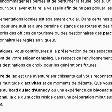
d’endommager les berges et de perturber la faune locale. Ut
r vous laver et faire la vaisselle afin de ne pas polluer le
lementations locales est également crucial. Dans certaines 
e pour une
nuit
et à une certaine distance des routes et des h
près des offices de tourisme ou des gestionnaires des
parc
nnaître les règles en vigueur.
atiques, vous contribuerez à la préservation de ces espaces
ent de votre
séjour camping
. Le respect de l’environnement
s destinations de choix pour les générations futures.
re de lac
est une aventure enrichissante qui vous reconnect
e multitude d’
activités
et de moments de détente. Que vous
é au
bord du lac d’Annecy
ou une expérience de
bivouac 
onal
, la clé du succès réside dans une préparation minutieus
t.