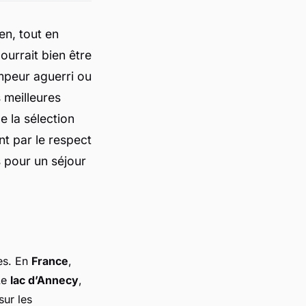
en, tout en
ourrait bien être
mpeur aguerri ou
 meilleures
De la sélection
nt par le respect
s pour un séjour
es. En
France
,
Le
lac d’Annecy
,
sur les